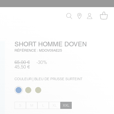
SHORT HOMME DOVEN
RÉFÉRENCE : MDOV09AE25
65,00 €
-30%
45,50 €
COULEUR
| BLEU DE PRUSSE SURTEINT
S
M
L
XL
XXL