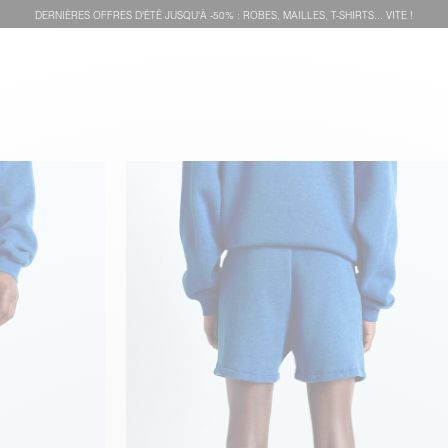
DERNIÈRES OFFRES D'ÉTÊ JUSQU'À -50% : ROBES, MAILLES, T-SHIRTS... VITE !