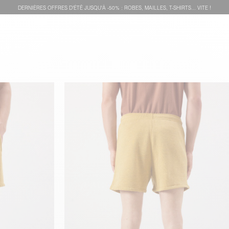
DERNIÈRES OFFRES D'ÉTÊ JUSQU'À -50% : ROBES, MAILLES, T-SHIRTS... VITE !