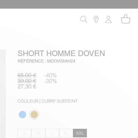
SHORT HOMME DOVEN
RÉFÉRENCE : MDOV09AH24
65,00 €
-40%
39,00 €
-30%
27,30 €
COULEUR
| CURRY SURTEINT
S
M
L
XL
XXL