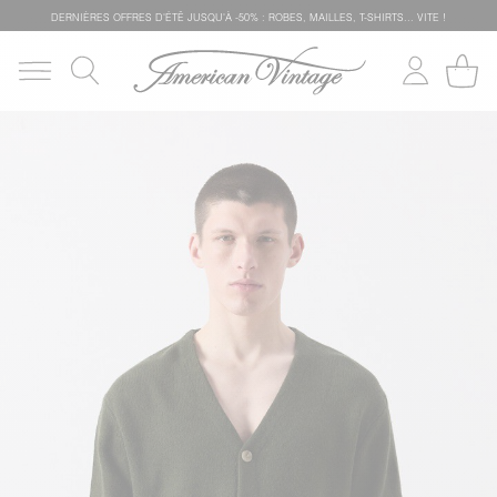
DERNIÈRES OFFRES D'ÉTÊ JUSQU'À -50% : ROBES, MAILLES, T-SHIRTS... VITE !