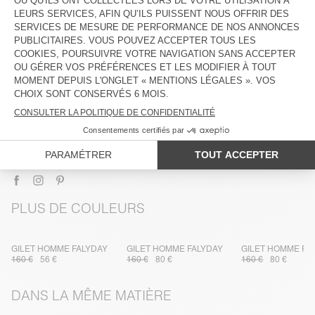
DESCRIPTION
TAILLE ET COUPE
COMPOSITION
ENTRETIEN
TRAÇABILITÉ
LIVRAISON ET RETOURS
PLUS DE COULEURS
GILET HOMME FALYDAY
GILET HOMME FALYDAY
GILET HOMME FA
160 €
56 €
160 €
80 €
160 €
80 €
DANS LA MÊME MATIÈRE