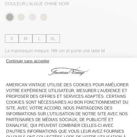
COULEUR
| ALGUE CHINE NOIR
S
M
L
XL
Le mannequin mesure 188 cm et porte une taille M
GUIDE DES TAILLES
Livraison estimée
entre le mercredi 12 août et le vendredi 14
août
AJOUTER AU PANIER
VOIR LE LOOK