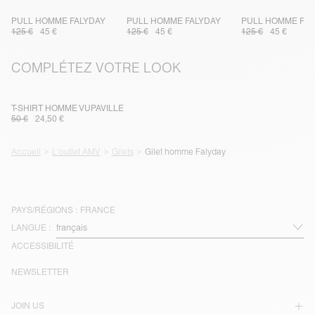
PULL HOMME FALYDAY
PULL HOMME FALYDAY
PULL HOMME FAL
125 €
45 €
125 €
45 €
125 €
45 €
COMPLÉTEZ VOTRE LOOK
T-SHIRT HOMME VUPAVILLE
50 €
24,50 €
Accueil
L'outlet AMV
Gilets
Gilet homme Falyday
PAYS/RÉGIONS :
FRANCE
LANGUE :
ACCESSIBILITÉ
NEWSLETTER
JOIN US