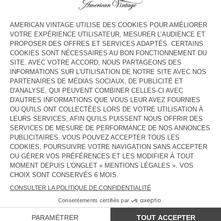
COULEUR
| BISCUIT CHINE
S
M
L
XL
GUIDE DES TAILLES
Livraison estimée
entre le mercredi 12 août et le vendredi 14
août
AJOUTER AU PANIER
DESCRIPTION
TAILLE ET COUPE
COMPOSITION
ENTRETIEN
TRAÇABILITÉ