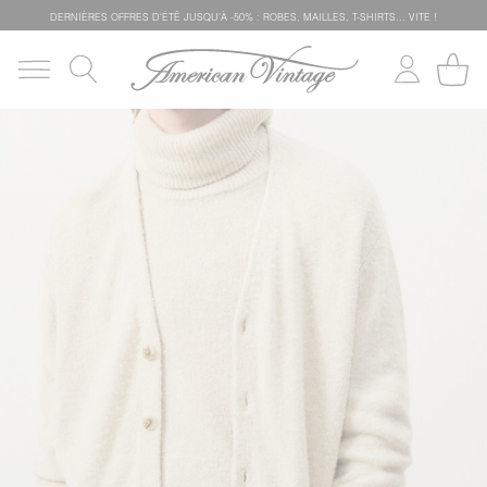
DERNIÈRES OFFRES D'ÉTÊ JUSQU'À -50% : ROBES, MAILLES, T-SHIRTS... VITE !