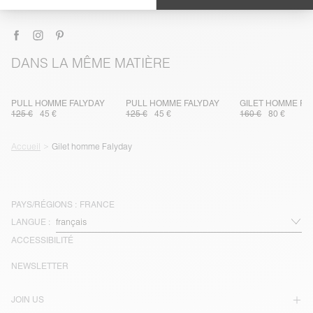
LIVRAISON ET RETOURS
DANS LA MÊME MATIÈRE
PULL HOMME FALYDAY
PULL HOMME FALYDAY
GILET HOMME FA
125 €
45 €
125 €
45 €
160 €
80 €
Accueil
Gilet homme Falyday
PAYS/RÉGIONS :
FRANCE
LANGUE :
ACCESSIBILITÉ
NEWSLETTER
JOIN US