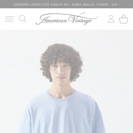
DERNIÈRES OFFRES D'ÉTÊ JUSQU'À -50% : ROBES, MAILLES, T-SHIRTS... VITE !