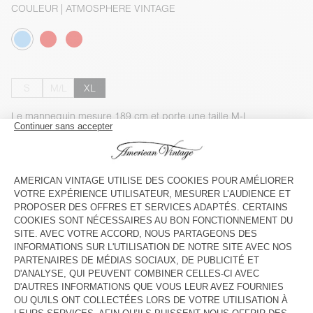
COULEUR
| ATMOSPHERE VINTAGE
S
M/L
XL
Le mannequin mesure 189 cm et porte une taille M-L
GUIDE DES TAILLES
Livraison estimée
entre le mardi 11 août et le jeudi 13 août
AJOUTER AU PANIER
VOIR LA DISPONIBILITE EN MAGASIN
VOIR LE LOOK