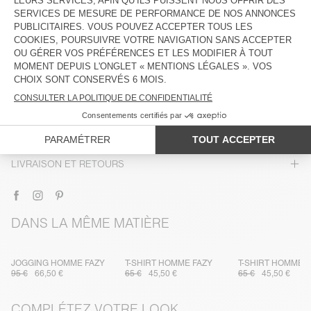
DESCRIPTION
TAILLE ET COUPE
COMPOSITION
ENTRETIEN
TRAÇABILITÉ
LIVRAISON ET RETOURS
DANS LA MÊME MATIÈRE
JOGGING HOMME FAZY
T-SHIRT HOMME FAZY
T-SHIRT HOMME 
95 €
66,50 €
65 €
45,50 €
65 €
45,50 €
COMPLÉTEZ VOTRE LOOK