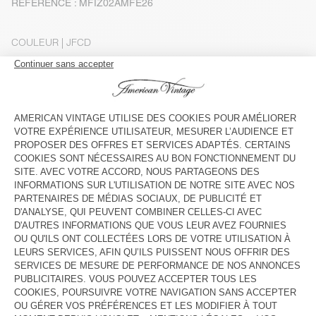
RÉFÉRENCE : MFIZ02AMFE26
COULEUR
| JFCD
XS
S
M/L
XL
Le mannequin mesure 185 cm et porte une taille M-L
GUIDE DES TAILLES
INDISPONIBLE
VOIR LA DISPONIBILITE EN MAGASIN
DESCRIPTION
TAILLE ET COUPE