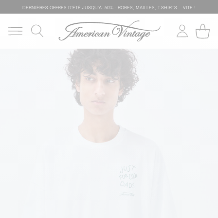
DERNIÈRES OFFRES D'ÉTÊ JUSQU'À -50% : ROBES, MAILLES, T-SHIRTS... VITE !