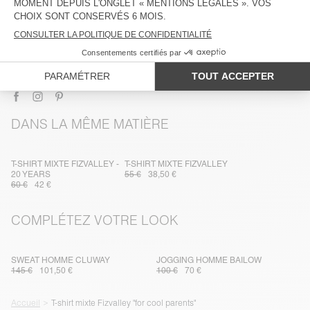
COMPOSITION
ENTRETIEN
TRAÇABILITÉ
LIVRAISON ET RETOURS
DANS LA MÊME MATIÈRE
T-SHIRT MIXTE FIZVALLEY -
T-SHIRT MIXTE FIZVALLEY
20 YEARS
55 €
38,50 €
60 €
42 €
COMPLÉTEZ VOTRE LOOK
SWEAT HOMME CLUWAY
JOGGING HOMME BAILOW
145 €
101,50 €
100 €
70 €
Accueil
T-shirt mixte Fizvalley "for cool parents"