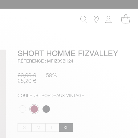
SHORT HOMME FIZVALLEY
RÉFÉRENCE : MFIZ09BH24
60,00 €
-58%
25,20 €
COULEUR
| BORDEAUX VINTAGE
S
M
L
XL