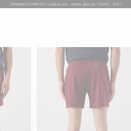
DERNIÈRES OFFRES D'ÉTÊ JUSQU'À -50% : ROBES, MAILLES, T-SHIRTS... VITE !