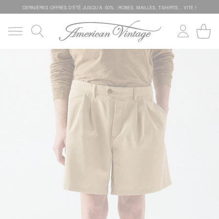
DERNIÈRES OFFRES D'ÉTÊ JUSQU'À -50% : ROBES, MAILLES, T-SHIRTS... VITE !