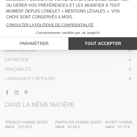
DESCRIPTION
TAILLE ET COUPE
COMPOSITION
ENTRETIEN
TRAÇABILITÉ
LIVRAISON ET RETOURS
DANS LA MÊME MATIÈRE
TRENCH HOMME GOZZY
PANTALON HOMME GOZZY
SHORT HOMME G
350 €
122,50 €
185 €
92,50 €
145 €
50,75 €