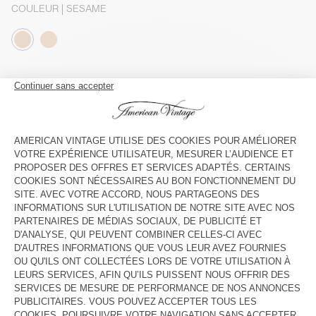
COULEUR
| SESAME
S
M
L
XL
Le mannequin mesure 189 cm et porte une taille M
GUIDE DES TAILLES
Livraison estimée
entre le mercredi 12 août et le vendredi 14
août
AJOUTER AU PANIER
VOIR LA DISPONIBILITE EN MAGASIN
VOIR LE LOOK