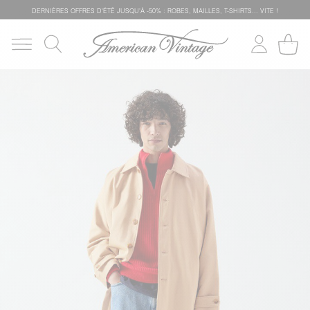
DERNIÈRES OFFRES D'ÉTÊ JUSQU'À -50% : ROBES, MAILLES, T-SHIRTS... VITE !