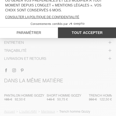
DESCRIPTION
TAILLE ET COUPE
COMPOSITION
ENTRETIEN
TRAÇABILITÉ
LIVRAISON ET RETOURS
DANS LA MÊME MATIÈRE
PANTALON HOMME GOZZY
SHORT HOMME GOZZY
TRENCH HOMME 
185 €
92,50 €
145 €
50,75 €
350 €
122,50 €
Accueil
L'outlet AMV
Manteaux
Trench homme Gozzy