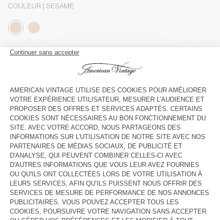
COULEUR
| SESAME
S
M/L
XL
GUIDE DES TAILLES
Livraison estimée
entre le mercredi 12 août et le vendredi 14
août
AJOUTER AU PANIER
VOIR LA DISPONIBILITE EN MAGASIN
VOIR LE LOOK