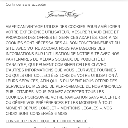
COULEUR
| ECRU
S
M/L
XL
GUIDE DES TAILLES
Livraison estimée
entre le mardi 11 août et le jeudi 13 août
AJOUTER AU PANIER
VOIR LA DISPONIBILITE EN MAGASIN
DESCRIPTION
TAILLE ET COUPE
COMPOSITION
ENTRETIEN
TRAÇABILITÉ