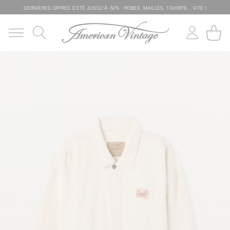
DERNIÈRES OFFRES D'ÉTÊ JUSQU'À -50% : ROBES, MAILLES, T-SHIRTS... VITE !