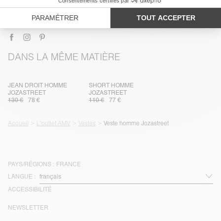
LIVRAISON ET RETOURS
DANS LA MÊME MATIÈRE
JEAN DROIT HOMME
SHORT HOMME
JOZASTREET
JOZASTREET
130 €
78 €
110 €
77 €
Accueil
L'outlet AMV
Vestes
Veste homme Jozastreet
PAYS/RÉGIONS :
FRANCE
LANGUE :
ACCESSIBILITÉ
NEWSLETTER