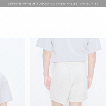
DERNIÈRES OFFRES D'ÉTÊ JUSQU'À -50% : ROBES, MAILLES, T-SHIRTS... VITE !