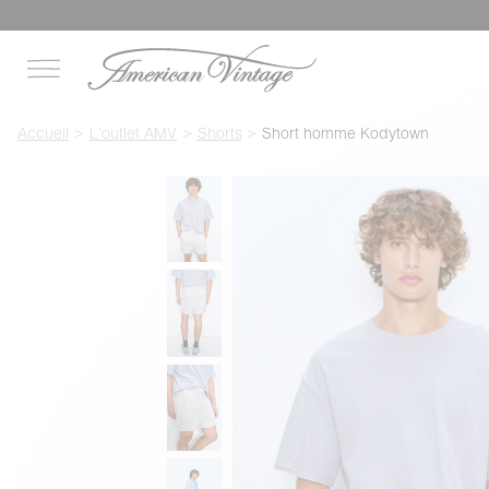
Accueil
L'outlet AMV
Shorts
Short homme Kodytown