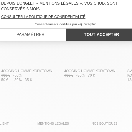
JOGGING HOMME KODYTOWN
JOGGING HOMME KODYTOWN
SW
100 €
-50%
100 €
-30%
70 €
K
50 €
-30%
35 €
13
LIENT
MENTIONS LÉGALES
NOS BOUTIQUES