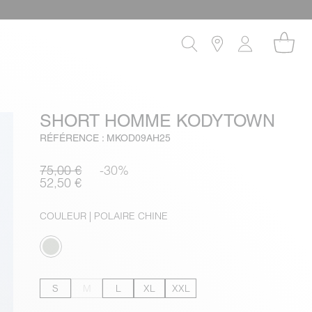
SHORT HOMME KODYTOWN
RÉFÉRENCE : MKOD09AH25
75,00 €
-30%
52,50 €
COULEUR
| POLAIRE CHINE
S
M
L
XL
XXL