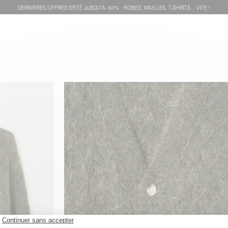
DERNIÈRES OFFRES D'ÉTÊ JUSQU'À -50% : ROBES, MAILLES, T-SHIRTS... VITE !