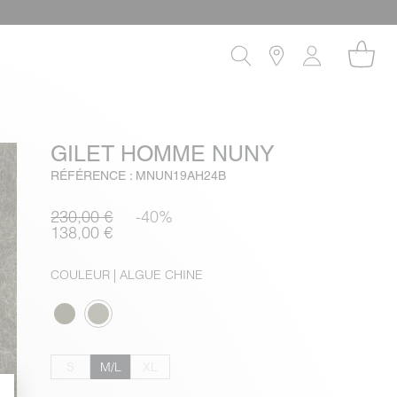
GILET HOMME NUNY
RÉFÉRENCE : MNUN19AH24B
230,00 €
-40%
138,00 €
COULEUR
| ALGUE CHINE
S
M/L
XL