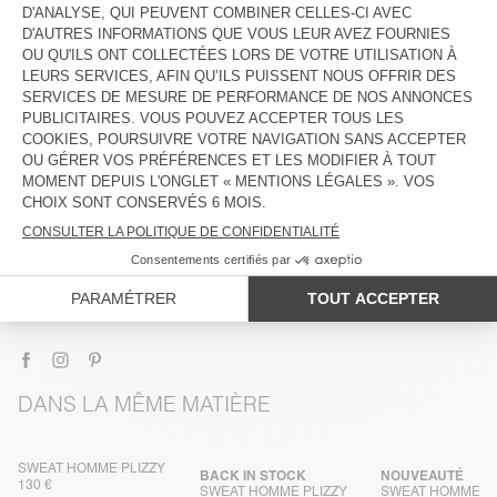
DESCRIPTION
TAILLE ET COUPE
COMPOSITION
ENTRETIEN
TRAÇABILITÉ
LIVRAISON ET RETOURS
DANS LA MÊME MATIÈRE
SWEAT HOMME PLIZZY
BACK IN STOCK
NOUVEAUTÉ
130 €
SWEAT HOMME PLIZZY
SWEAT HOMME PL