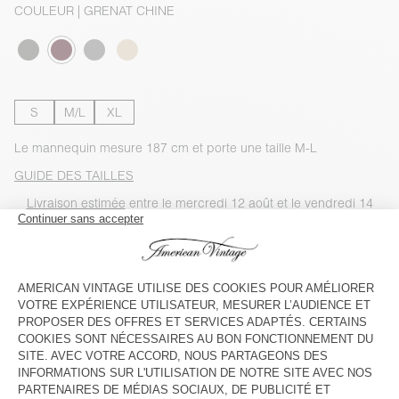
COULEUR
| GRENAT CHINE
S
M/L
XL
Le mannequin mesure 187 cm et porte une taille M-L
GUIDE DES TAILLES
Livraison estimée
entre le mercredi 12 août et le vendredi 14
août
AJOUTER AU PANIER
VOIR LA DISPONIBILITE EN MAGASIN
VOIR LE LOOK