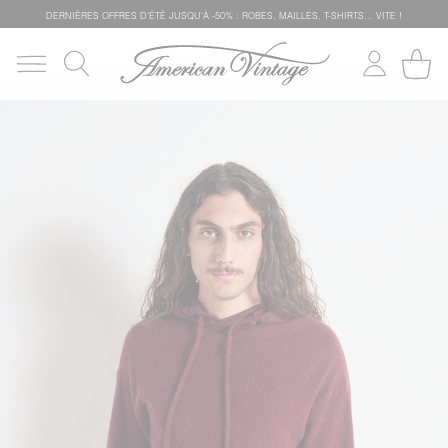
DERNIÈRES OFFRES D'ÉTÊ JUSQU'À -50% : ROBES, MAILLES, T-SHIRTS... VITE !