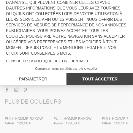
DESCRIPTION
TAILLE ET COUPE
COMPOSITION
ENTRETIEN
TRAÇABILITÉ
LIVRAISON ET RETOURS
PLUS DE COULEURS
PULL HOMME RAXOW
PULL HOMME RAXOW
PULL HOMME RA
185 €
129,50 €
185 €
129,50 €
185 €
129,50 €