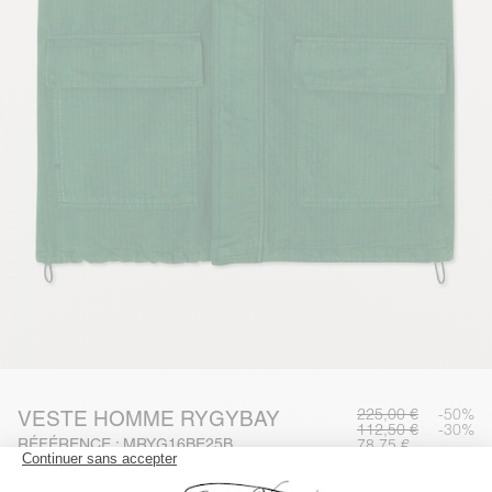
225,00 €
-50%
VESTE HOMME RYGYBAY
112,50 €
-30%
RÉFÉRENCE : MRYG16BE25B
78,75 €