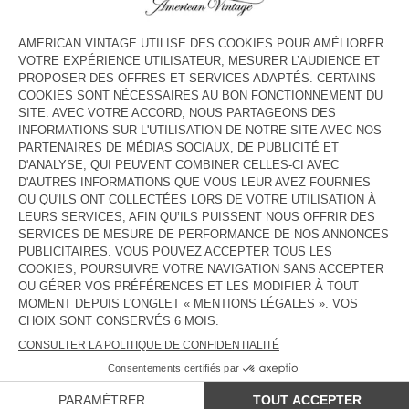
COULEUR
| FORET
S
M/L
XL
GUIDE DES TAILLES
Livraison estimée
entre le mardi 11 août et le jeudi 13 août
AJOUTER AU PANIER
DESCRIPTION
TAILLE ET COUPE
COMPOSITION
ENTRETIEN
TRAÇABILITÉ
LIVRAISON ET RETOURS