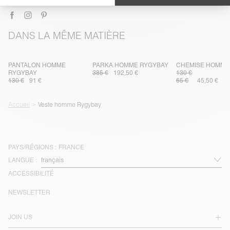
DANS LA MÊME MATIÈRE
PANTALON HOMME
PARKA HOMME RYGYBAY
CHEMISE HOMME
RYGYBAY
385 €
192,50 €
130 €
130 €
91 €
65 €
45,50 €
Accueil
Veste homme Rygybay
PAYS/RÉGIONS :
FRANCE
LANGUE :
ACCESSIBILITÉ
NEWSLETTER
JOIN US