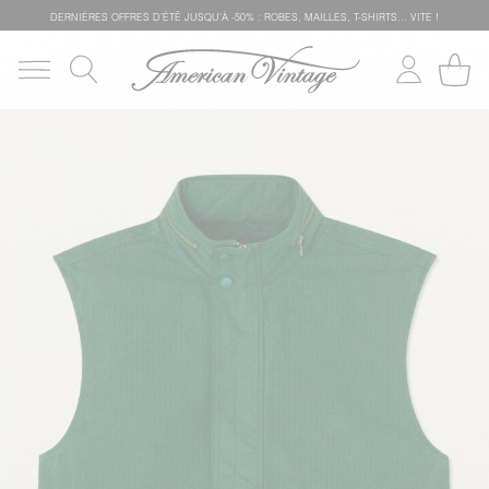
DERNIÈRES OFFRES D'ÉTÊ JUSQU'À -50% : ROBES, MAILLES, T-SHIRTS... VITE !