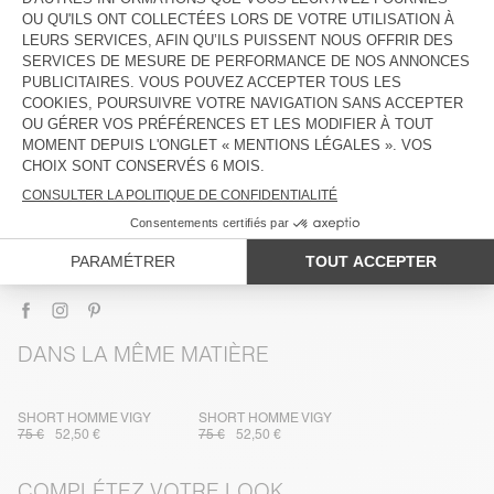
DESCRIPTION
TAILLE ET COUPE
COMPOSITION
ENTRETIEN
TRAÇABILITÉ
LIVRAISON ET RETOURS
DANS LA MÊME MATIÈRE
SHORT HOMME VIGY
SHORT HOMME VIGY
75 €
52,50 €
75 €
52,50 €
COMPLÉTEZ VOTRE LOOK