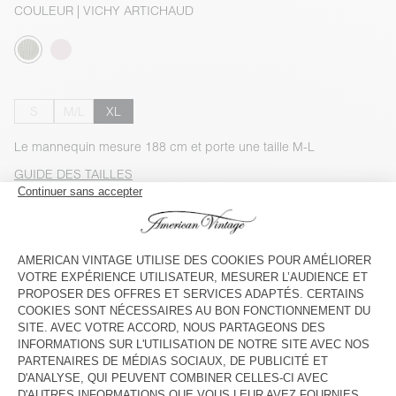
COULEUR
| VICHY ARTICHAUD
S
M/L
XL
Le mannequin mesure 188 cm et porte une taille M-L
GUIDE DES TAILLES
Livraison estimée
entre le mardi 11 août et le jeudi 13 août
AJOUTER AU PANIER
VOIR LA DISPONIBILITE EN MAGASIN
VOIR LE LOOK