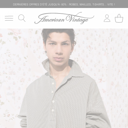
DERNIÈRES OFFRES D'ÉTÊ JUSQU'À -50% : ROBES, MAILLES, T-SHIRTS... VITE !