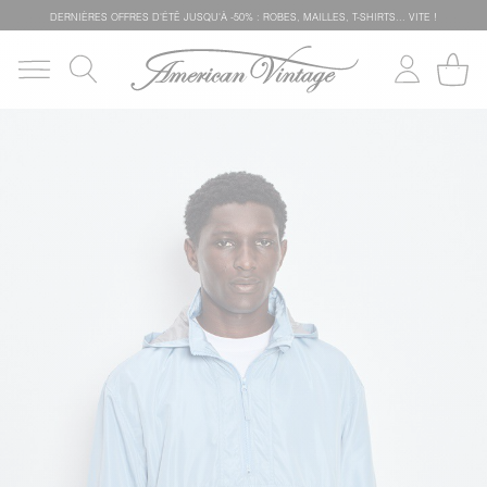
DERNIÈRES OFFRES D'ÉTÊ JUSQU'À -50% : ROBES, MAILLES, T-SHIRTS... VITE !