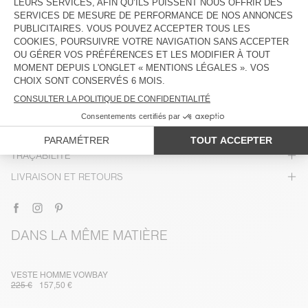
DESCRIPTION
TAILLE ET COUPE
COMPOSITION
ENTRETIEN
TRAÇABILITÉ
LIVRAISON ET RETOURS
DANS LA MÊME MATIÈRE
VESTE HOMME VOWBAY
225 €
157,50 €