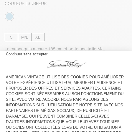
COULEUR
| SURFEUR
S
M/L
XL
Le mannequin mesure 185 cm et porte une taille M-L
GUIDE DES TAILLES
Livraison estimée
entre le mercredi 12 août et le vendredi 14
août
AJOUTER AU PANIER
VOIR LA DISPONIBILITE EN MAGASIN
VOIR LE LOOK