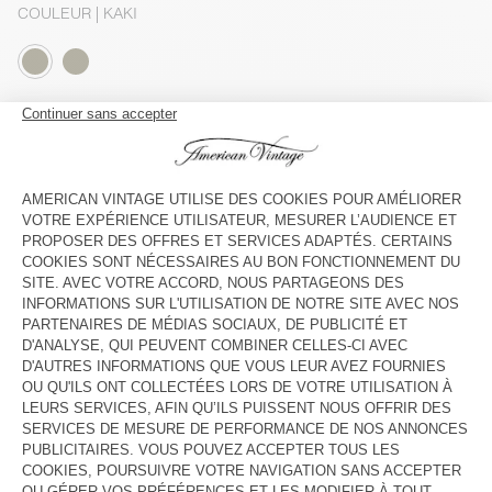
COULEUR
| KAKI
S
M/L
XL
Le mannequin mesure 188 cm et porte une taille M-L
GUIDE DES TAILLES
Livraison estimée
entre le mercredi 12 août et le vendredi 14
août
AJOUTER AU PANIER
VOIR LA DISPONIBILITE EN MAGASIN
DESCRIPTION
TAILLE ET COUPE
COMPOSITION