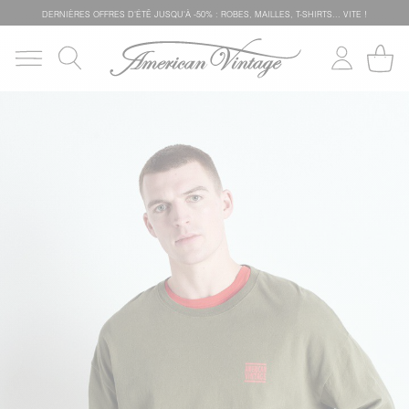
DERNIÈRES OFFRES D'ÉTÊ JUSQU'À -50% : ROBES, MAILLES, T-SHIRTS... VITE !