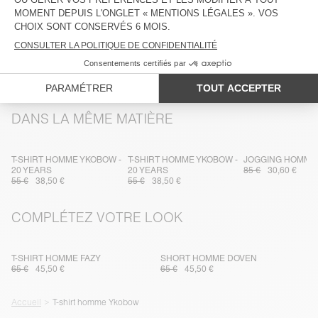
ENTRETIEN
TRAÇABILITÉ
LIVRAISON ET RETOURS
DANS LA MÊME MATIÈRE
T-SHIRT HOMME YKOBOW -
T-SHIRT HOMME YKOBOW -
JOGGING HOMME
20 YEARS
20 YEARS
85 €
30,60 €
55 €
38,50 €
55 €
38,50 €
COMPLÉTEZ VOTRE LOOK
T-SHIRT HOMME FAZY
SHORT HOMME DOVEN
65 €
45,50 €
65 €
45,50 €
Accueil
T-shirt homme Ykobow