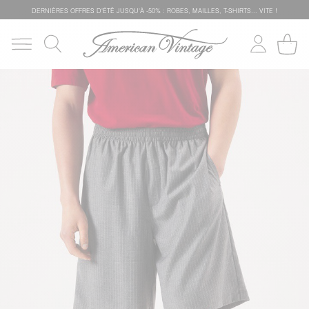
DERNIÈRES OFFRES D'ÉTÊ JUSQU'À -50% : ROBES, MAILLES, T-SHIRTS... VITE !