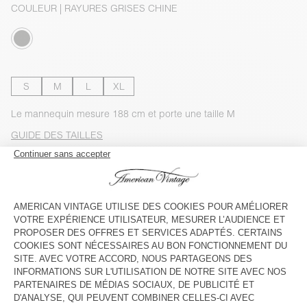
COULEUR
| RAYURES GRISES CHINE
S
M
L
XL
Le mannequin mesure 188 cm et porte une taille M
GUIDE DES TAILLES
Livraison estimée
entre le mercredi 12 août et le vendredi 14
août
AJOUTER AU PANIER
VOIR LA DISPONIBILITE EN MAGASIN
VOIR LE LOOK