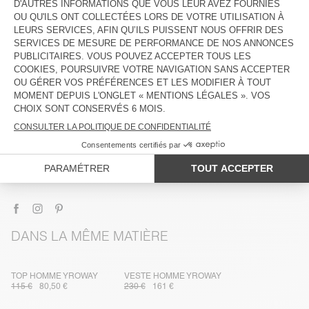
DESCRIPTION
TAILLE ET COUPE
COMPOSITION
ENTRETIEN
TRAÇABILITÉ
LIVRAISON ET RETOURS
DANS LA MÊME MATIÈRE
TOP HOMME YROWAY
VESTE HOMME YROWAY
115 €
80,50 €
230 €
161 €