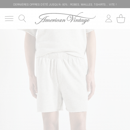
DERNIÈRES OFFRES D'ÉTÊ JUSQU'À -50% : ROBES, MAILLES, T-SHIRTS... VITE !