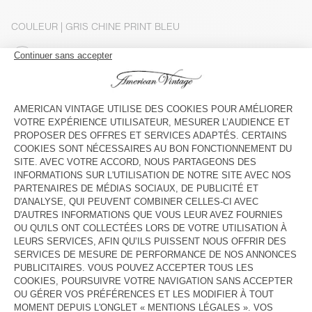
COULEUR
| GRIS CHINE PRINT BLEU
S
M/L
XL
Le mannequin mesure 188 cm et porte une taille M-L
GUIDE DES TAILLES
INDISPONIBLE
VOIR LA DISPONIBILITE EN MAGASIN
DESCRIPTION
TAILLE ET COUPE
COMPOSITION