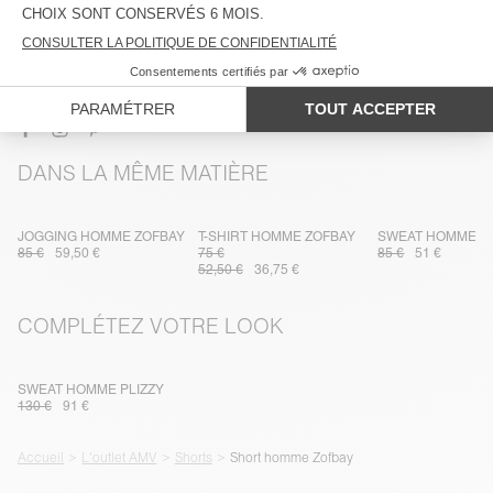
ENTRETIEN
TRAÇABILITÉ
LIVRAISON ET RETOURS
DANS LA MÊME MATIÈRE
JOGGING HOMME ZOFBAY
T-SHIRT HOMME ZOFBAY
SWEAT HOMME Z
85 €
59,50 €
75 €
85 €
51 €
52,50 €
36,75 €
COMPLÉTEZ VOTRE LOOK
SWEAT HOMME PLIZZY
130 €
91 €
Accueil
L'outlet AMV
Shorts
Short homme Zofbay