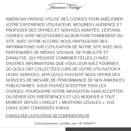
COULEUR
| BRIQUE CHINE
S/M
L/XL
Le mannequin mesure 188 cm et porte une taille S-M
GUIDE DES TAILLES
Livraison estimée
entre le mercredi 12 août et le vendredi 14
août
AJOUTER AU PANIER
DESCRIPTION
TAILLE ET COUPE
COMPOSITION
ENTRETIEN