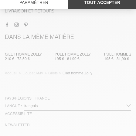
TRAÇABILITÉ
LIVRAISON ET RETOURS
DANS LA MÊME MATIÈRE
GILET HOMME ZOLLY
PULL HOMME ZOLLY
PULL HOMME ZOL
210 €
73,50 €
195 €
81,90 €
195 €
81,90 €
Accueil
L'outlet AMV
Gilets
Gilet homme Zolly
PAYS/RÉGIONS :
FRANCE
LANGUE :
ACCESSIBILITÉ
NEWSLETTER