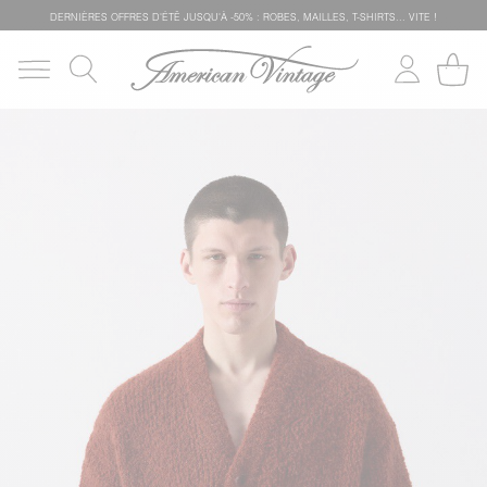
DERNIÈRES OFFRES D'ÉTÊ JUSQU'À -50% : ROBES, MAILLES, T-SHIRTS... VITE !