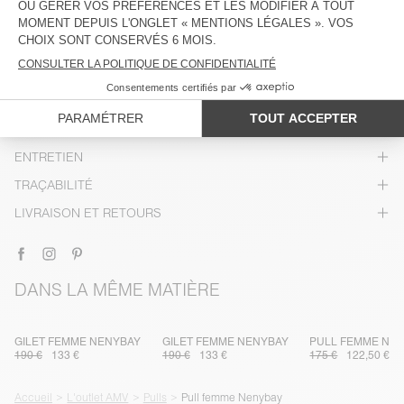
DESCRIPTION
TAILLE ET COUPE
COMPOSITION
ENTRETIEN
TRAÇABILITÉ
LIVRAISON ET RETOURS
DANS LA MÊME MATIÈRE
GILET FEMME NENYBAY
GILET FEMME NENYBAY
PULL FEMME NE
190 €
133 €
190 €
133 €
175 €
122,50 €
Accueil
L'outlet AMV
Pulls
Pull femme Nenybay