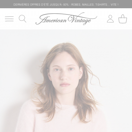
DERNIÈRES OFFRES D'ÉTÊ JUSQU'À -50% : ROBES, MAILLES, T-SHIRTS... VITE !