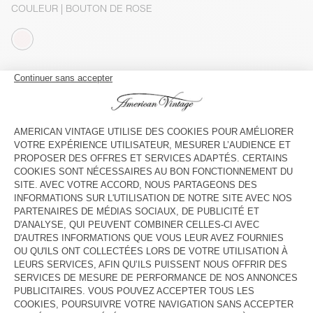
COULEUR
| BOUTON DE ROSE
S
M
L
Le mannequin mesure 177 cm et porte une taille S
GUIDE DES TAILLES
Livraison estimée
entre le mardi 11 août et le jeudi 13 août
AJOUTER AU PANIER
VOIR LA DISPONIBILITE EN MAGASIN
VOIR LE LOOK