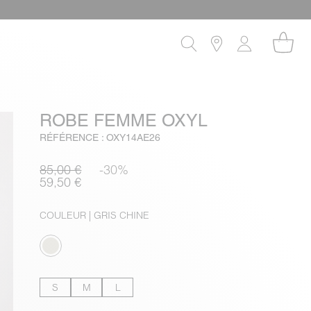
ROBE FEMME OXYL
RÉFÉRENCE : OXY14AE26
85,00 €
-30%
59,50 €
COULEUR
| GRIS CHINE
S
M
L