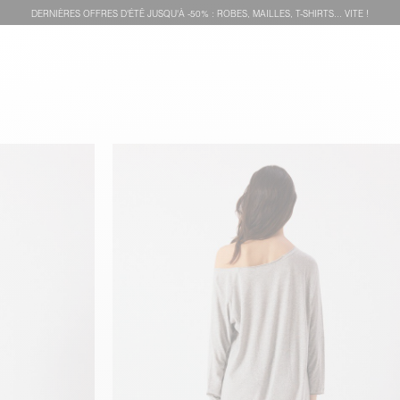
DERNIÈRES OFFRES D'ÉTÊ JUSQU'À -50% : ROBES, MAILLES, T-SHIRTS... VITE !