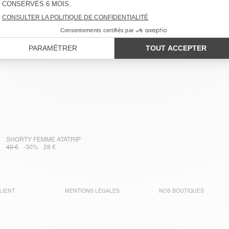
SHORTY FEMME ATATRIP
40 €
-30%
28 €
LIENT
MENTIONS LÉGALES
NOS BOUTIQUES