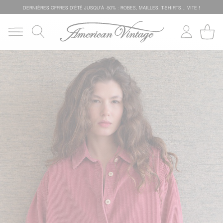
DERNIÈRES OFFRES D'ÉTÊ JUSQU'À -50% : ROBES, MAILLES, T-SHIRTS... VITE !