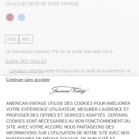
COULEUR
| BOIS DE ROSE VINTAGE
XS/S
M/L
Le mannequin mesure 176 cm et porte une taille XS-S
GUIDE DES TAILLES
Livraison estimée
entre le mercredi 12 août et le vendredi 14
août
AJOUTER AU PANIER
VOIR LA DISPONIBILITE EN MAGASIN
VOIR LE LOOK