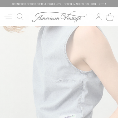
DERNIÈRES OFFRES D'ÉTÊ JUSQU'À -50% : ROBES, MAILLES, T-SHIRTS... VITE !