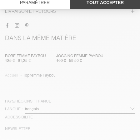
TRAÇABILITÉ
LIVRAISON ET RETOURS
DANS LA MÊME MATIÈRE
ROBE FEMME PAYBOU
JOGGING FEMME PAYBOU
125 €
61,25 €
100 €
59,50 €
Accueil
Top femme Paybou
PAYS/RÉGIONS :
FRANCE
LANGUE :
ACCESSIBILITÉ
NEWSLETTER