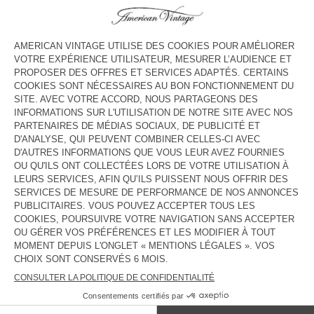
COULEUR
| BLUE SNOW
S
M
L
Le mannequin mesure 178 cm et porte une taille S
GUIDE DES TAILLES
Livraison estimée
entre le mercredi 12 août et le vendredi 14
août
AJOUTER AU PANIER
DESCRIPTION
TAILLE ET COUPE
COMPOSITION
ENTRETIEN