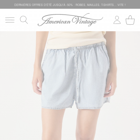
DERNIÈRES OFFRES D'ÉTÊ JUSQU'À -50% : ROBES, MAILLES, T-SHIRTS... VITE !