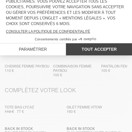
ENTRETIEN
TRAÇABILITÉ
LIVRAISON ET RETOURS
DANS LA MÊME MATIÈRE
CHEMISE FEMME PAYBOU
COMBINAISON FEMME
PANTALON FEMM
110 €
PAYBOU
100 €
100 €
COMPLÉTEZ VOTRE LOOK
TOTE BAG LYCAZ
GILET FEMME VITOW
110 €
77 €
160 €
BACK IN STOCK
BACK IN STOCK