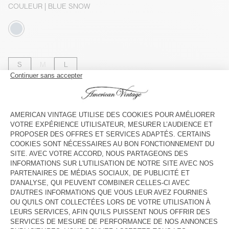
COULEUR
| BLUE SNOW
S
M
L
Le mannequin mesure 175 cm et porte une taille S
GUIDE DES TAILLES
Livraison estimée
entre le mercredi 12 août et le vendredi 14
août
AJOUTER AU PANIER
VOIR LA DISPONIBILITE EN MAGASIN
DESCRIPTION
TAILLE ET COUPE
COMPOSITION