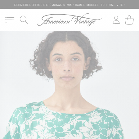
DERNIÈRES OFFRES D'ÉTÊ JUSQU'À -50% : ROBES, MAILLES, T-SHIRTS... VITE !