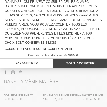
DESCRIPTION
TAILLE ET COUPE
COMPOSITION
ENTRETIEN
TRAÇABILITÉ
LIVRAISON ET RETOURS
DANS LA MÊME MATIÈRE
TOP FEMME RENBAY
PANTALON FEMME RENBAY
SHORT FEMME R
85 €
42,50 €
115 €
57,50 €
85 €
42,50 €