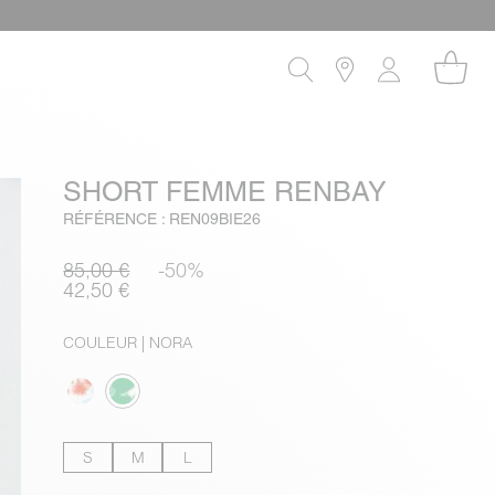
SHORT FEMME RENBAY
RÉFÉRENCE : REN09BIE26
85,00 €
-50%
42,50 €
COULEUR
| NORA
S
M
L