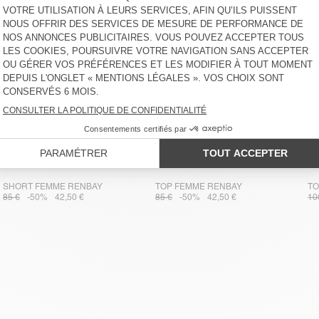
SHORT FEMME RENBAY
TOP FEMME RENBAY
TO
85 €
-50%
42,50 €
85 €
-50%
42,50 €
10