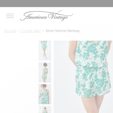
Accueil
L'outlet AMV
Short femme Renbay