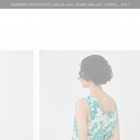
DERNIÈRES OFFRES D'ÉTÊ JUSQU'À -50% : ROBES, MAILLES, T-SHIRTS... VITE !