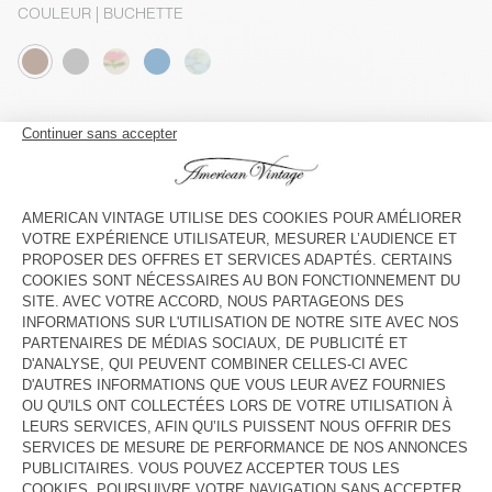
COULEUR
| BUCHETTE
S
M
L
GUIDE DES TAILLES
Livraison estimée
entre le mardi 11 août et le jeudi 13 août
AJOUTER AU PANIER
VOIR LA DISPONIBILITE EN MAGASIN
DESCRIPTION
TAILLE ET COUPE
COMPOSITION
ENTRETIEN
TRAÇABILITÉ