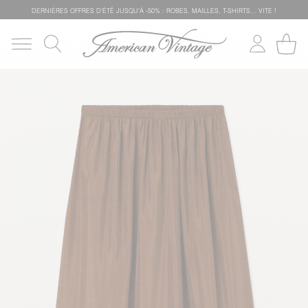
DERNIÈRES OFFRES D'ÉTÊ JUSQU'À -50% : ROBES, MAILLES, T-SHIRTS... VITE !