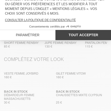
LIVRAISON ET RETOURS
DANS LA MÊME MATIÈRE
SHORT FEMME RENBAY
JUPE FEMME RENBAY
PANTALON FEMM
85 €
130 €
115 €
COMPLÉTEZ VOTRE LOOK
VESTE FEMME JOYBIRD
GILET FEMME VITOW
160 €
160 €
BACK IN STOCK
BACK IN STOCK
DÉBARDEUR FEMME
CHAUSSETTES MIXTE CLYPSUN
MASSACHUSETTS
30 €
25 €