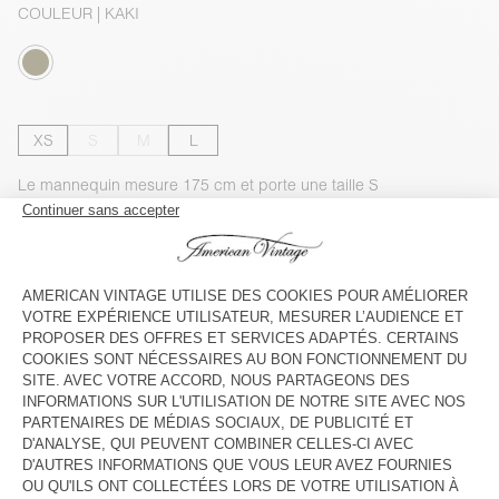
COULEUR
| KAKI
XS
S
M
L
Le mannequin mesure 175 cm et porte une taille S
GUIDE DES TAILLES
Livraison estimée
entre le mardi 11 août et le jeudi 13 août
AJOUTER AU PANIER
VOIR LA DISPONIBILITE EN MAGASIN
VOIR LE LOOK