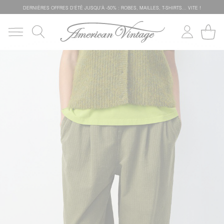
DERNIÈRES OFFRES D'ÉTÊ JUSQU'À -50% : ROBES, MAILLES, T-SHIRTS... VITE !