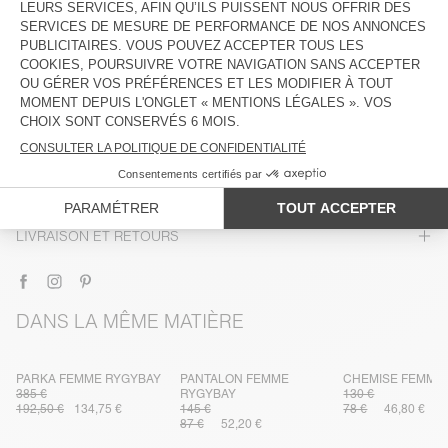
DESCRIPTION
TAILLE ET COUPE
COMPOSITION
ENTRETIEN
TRAÇABILITÉ
LIVRAISON ET RETOURS
DANS LA MÊME MATIÈRE
PARKA FEMME RYGYBAY
PANTALON FEMME
CHEMISE FEMME
385 €
RYGYBAY
130 €
192,50 €
134,75 €
145 €
78 €
46,80 €
87 €
52,20 €