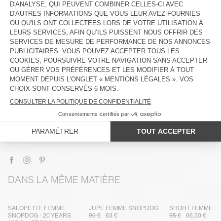
DESCRIPTION
TAILLE ET COUPE
COMPOSITION
ENTRETIEN
TRAÇABILITÉ
LIVRAISON ET RETOURS
DANS LA MÊME MATIÈRE
SALOPETTE FEMME
JUPE FEMME SNOPDOG
SHORT FEMME S
SNOPDOG - 20 YEARS
90 €
63 €
95 €
66,50 €