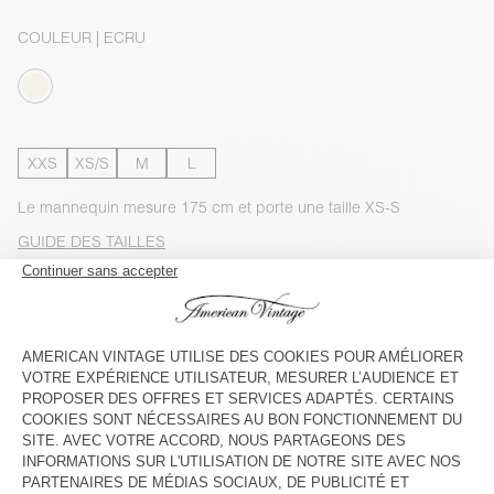
COULEUR
| ECRU
XXS
XS/S
M
L
Le mannequin mesure 175 cm et porte une taille XS-S
GUIDE DES TAILLES
Livraison estimée
entre le mercredi 12 août et le vendredi 14
août
AJOUTER AU PANIER
VOIR LA DISPONIBILITE EN MAGASIN
VOIR LE LOOK