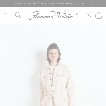
DERNIÈRES OFFRES D'ÉTÊ JUSQU'À -50% : ROBES, MAILLES, T-SHIRTS... VITE !