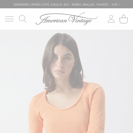
DERNIÈRES OFFRES D'ÉTÊ JUSQU'À -50% : ROBES, MAILLES, T-SHIRTS... VITE !