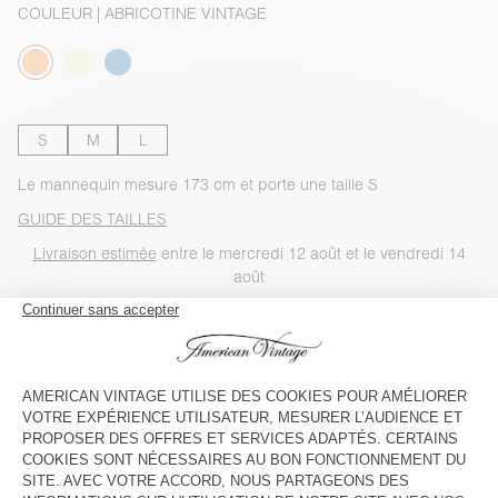
COULEUR
| ABRICOTINE VINTAGE
S
M
L
Le mannequin mesure 173 cm et porte une taille S
GUIDE DES TAILLES
Livraison estimée
entre le mercredi 12 août et le vendredi 14
août
AJOUTER AU PANIER
VOIR LA DISPONIBILITE EN MAGASIN
VOIR LE LOOK