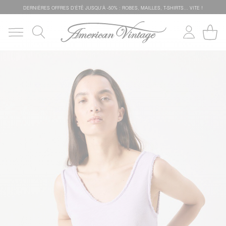
DERNIÈRES OFFRES D'ÉTÊ JUSQU'À -50% : ROBES, MAILLES, T-SHIRTS... VITE !