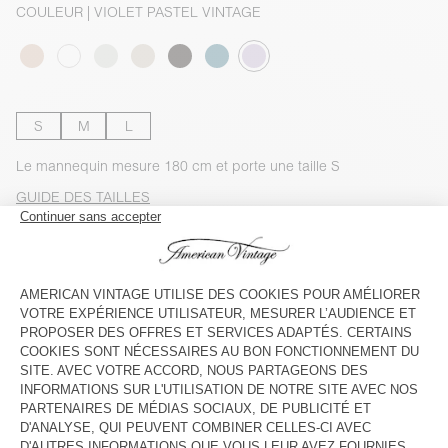
COULEUR
| VIOLET PASTEL VINTAGE
S
M
L
Le mannequin mesure 180 cm et porte une taille S
GUIDE DES TAILLES
Livraison estimée
entre le mercredi 12 août et le vendredi 14
août
AJOUTER AU PANIER
VOIR LA DISPONIBILITE EN MAGASIN
DESCRIPTION
TAILLE ET COUPE
COMPOSITION