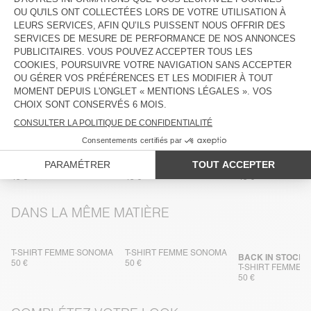
ENTRETIEN
TRAÇABILITÉ
LIVRAISON ET RETOURS
PLUS DE COULEURS
DÉBARDEUR FEMME
DÉBARDEUR FEMME
DÉBARDEUR FE
SONOMA
SONOMA
SONOMA
45 €
45 €
45 €
DANS LA MÊME MATIÈRE
T-SHIRT FEMME SONOMA
T-SHIRT FEMME SONOMA
BACK IN STOCK
50 €
50 €
T-SHIRT FEMME 
50 €