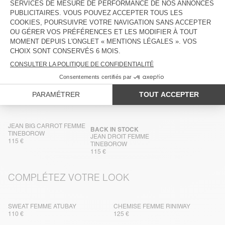
COMPOSITION
ENTRETIEN
TRAÇABILITÉ
LIVRAISON ET RETOURS
DANS LA MÊME MATIÈRE
JEAN BIG CARROT FEMME
BACK IN STOCK
TINEBOROW
JEAN DROIT FEMME
115 €
TINEBOROW
115 €
COMPLÉTEZ VOTRE LOOK
SWEAT FEMME ATUBAY
CHEMISE FEMME RINIWAY
110 €
125 €