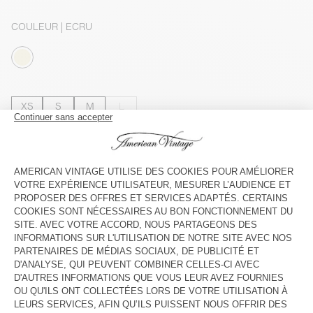
COULEUR
| ECRU
XS
S
M
L
Le mannequin mesure 177 cm et porte une taille S
GUIDE DES TAILLES
Livraison estimée
entre le mercredi 12 août et le vendredi 14
août
AJOUTER AU PANIER
VOIR LA DISPONIBILITE EN MAGASIN
DESCRIPTION
TAILLE ET COUPE