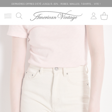
DERNIÈRES OFFRES D'ÉTÊ JUSQU'À -50% : ROBES, MAILLES, T-SHIRTS... VITE !