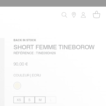
BACK IN STOCK
SHORT FEMME TINEBOROW
RÉFÉRENCE : TINE09DH26
90,00 €
COULEUR
| ECRU
XS
S
M
L