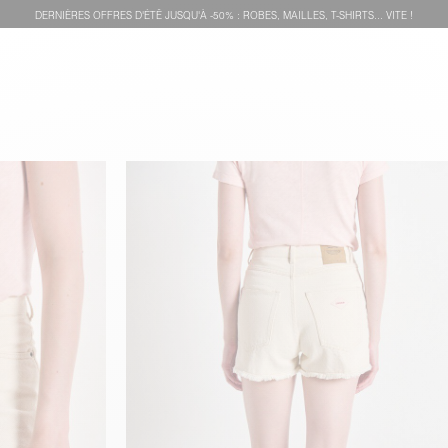
DERNIÈRES OFFRES D'ÉTÊ JUSQU'À -50% : ROBES, MAILLES, T-SHIRTS... VITE !