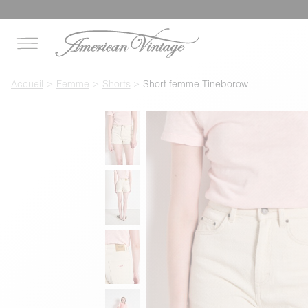
Accueil
Femme
Shorts
Short femme Tineborow