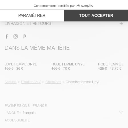
ENTRETIEN
TRAÇABILITÉ
LIVRAISON ET RETOURS
DANS LA MÊME MATIÈRE
JUPE FEMME UNYL
ROBE FEMME UNYL
ROBE FEMME UN
100 €
36 €
100 €
70 €
125 €
43,75 €
Accueil
L'outlet AMV
Chemises
Chemise femme Unyl
PAYS/RÉGIONS :
FRANCE
LANGUE :
ACCESSIBILITÉ