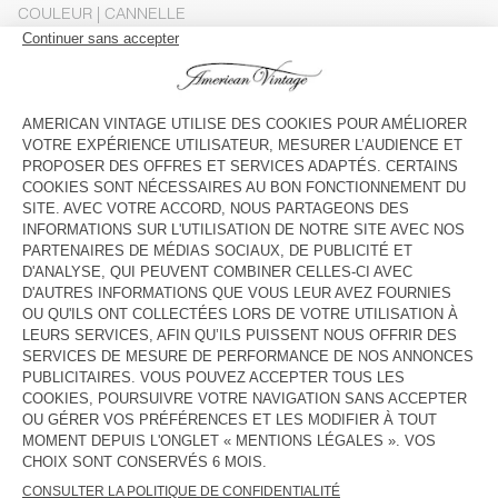
COULEUR
| CANNELLE
S
M
L
Le mannequin mesure 176 cm et porte une taille S
GUIDE DES TAILLES
Livraison estimée
entre le mercredi 12 août et le vendredi 14
août
AJOUTER AU PANIER
VOIR LA DISPONIBILITE EN MAGASIN
DESCRIPTION
TAILLE ET COUPE
COMPOSITION