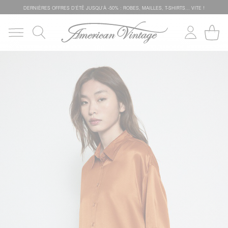
DERNIÈRES OFFRES D'ÉTÊ JUSQU'À -50% : ROBES, MAILLES, T-SHIRTS... VITE !