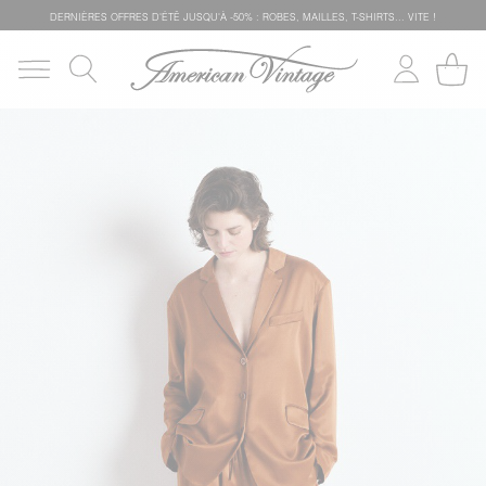
DERNIÈRES OFFRES D'ÉTÊ JUSQU'À -50% : ROBES, MAILLES, T-SHIRTS... VITE !