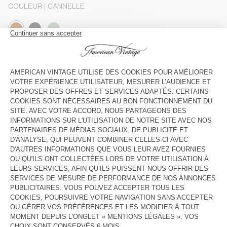
COULEUR
| CANNELLE
S
M
L
GUIDE DES TAILLES
Livraison estimée
entre le mercredi 12 août et le vendredi 14
août
AJOUTER AU PANIER
VOIR LA DISPONIBILITE EN MAGASIN
DESCRIPTION
COMPOSITION
ENTRETIEN
TRAÇABILITÉ