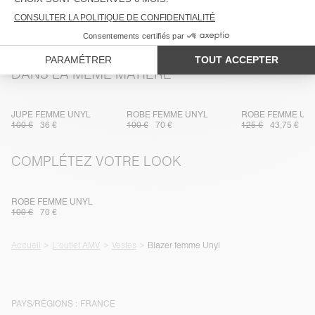
LIVRAISON ET RETOURS
DANS LA MÊME MATIÈRE
JUPE FEMME UNYL
ROBE FEMME UNYL
ROBE FEMME UN
100 €
36 €
100 €
70 €
125 €
43,75 €
COMPLÉTEZ VOTRE LOOK
ROBE FEMME UNYL
100 €
70 €
Accueil
L'outlet AMV
Vestes
Blazer femme Unyl
PAYS/RÉGIONS :
FRANCE