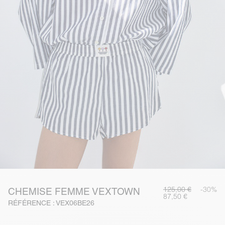
125,00 €
-30%
CHEMISE FEMME VEXTOWN
87,50 €
RÉFÉRENCE : VEX06BE26