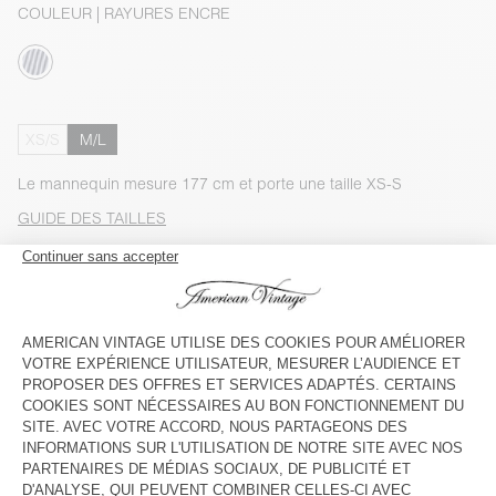
COULEUR
| RAYURES ENCRE
XS/S
M/L
Le mannequin mesure 177 cm et porte une taille XS-S
GUIDE DES TAILLES
Livraison estimée
entre le mercredi 12 août et le vendredi 14
août
AJOUTER AU PANIER
VOIR LA DISPONIBILITE EN MAGASIN
VOIR LE LOOK