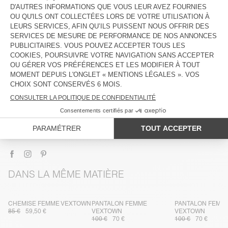
DESCRIPTION
TAILLE ET COUPE
COMPOSITION
ENTRETIEN
TRAÇABILITÉ
LIVRAISON ET RETOURS
DANS LA MÊME MATIÈRE
CHEMISE FEMME VEXTOWN
PANTALON FEMME
PANTALON FEMM
85 €
59,50 €
VEXTOWN
VEXTOWN
100 €
70 €
100 €
70 €