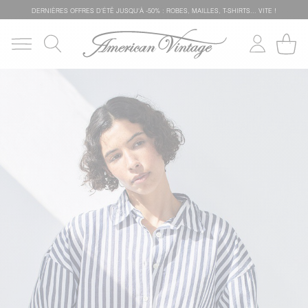
DERNIÈRES OFFRES D'ÉTÊ JUSQU'À -50% : ROBES, MAILLES, T-SHIRTS... VITE !