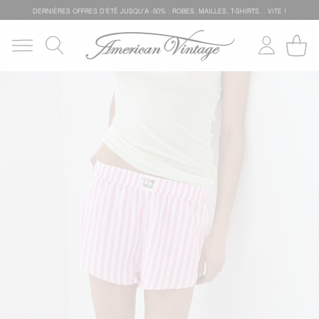
DERNIÈRES OFFRES D'ÉTÊ JUSQU'À -50% : ROBES, MAILLES, T-SHIRTS... VITE !