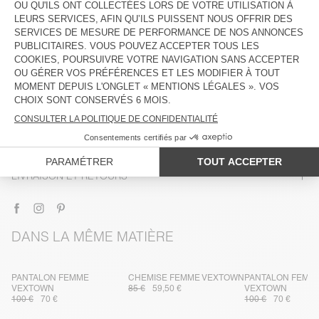
DESCRIPTION
TAILLE ET COUPE
COMPOSITION
ENTRETIEN
TRAÇABILITÉ
LIVRAISON ET RETOURS
DANS LA MÊME MATIÈRE
PANTALON FEMME
CHEMISE FEMME VEXTOWN
PANTALON FEMM
VEXTOWN
85 €
59,50 €
VEXTOWN
100 €
70 €
100 €
70 €