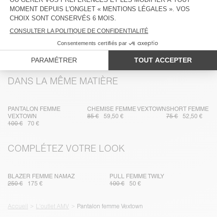
ENTRETIEN
TRAÇABILITÉ
LIVRAISON ET RETOURS
DANS LA MÊME MATIÈRE
PANTALON FEMME
CHEMISE FEMME VEXTOWN
SHORT FEMME V
VEXTOWN
85 €
59,50 €
75 €
52,50 €
100 €
70 €
COMPLÉTEZ VOTRE LOOK
BLAZER FEMME NAMAZ
PULL FEMME TWILY
250 €
175 €
100 €
50 €
Accueil
L'outlet AMV
Pantalon femme Vextown