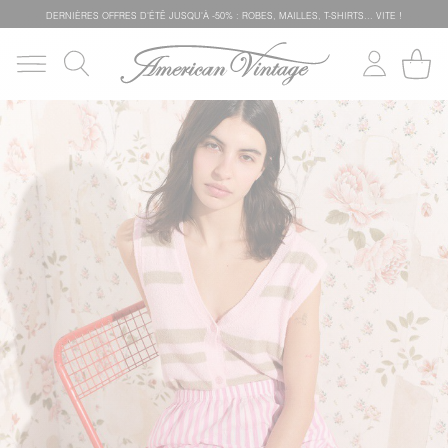
DERNIÈRES OFFRES D'ÉTÊ JUSQU'À -50% : ROBES, MAILLES, T-SHIRTS... VITE !