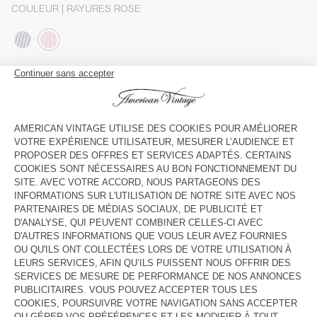
COULEUR
| RAYURES ROSE
S
M
L
Le mannequin mesure 173 cm et porte une taille S
GUIDE DES TAILLES
Livraison estimée
entre le mercredi 12 août et le vendredi 14
août
AJOUTER AU PANIER
VOIR LA DISPONIBILITE EN MAGASIN
DESCRIPTION
TAILLE ET COUPE
COMPOSITION