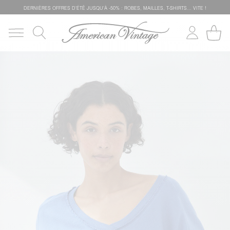
DERNIÈRES OFFRES D'ÉTÊ JUSQU'À -50% : ROBES, MAILLES, T-SHIRTS... VITE !