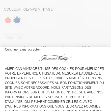
COULEUR
| OLYMPE VINTAGE
XS/S
M/L
Le mannequin mesure 177 cm et porte une taille XS-S
GUIDE DES TAILLES
INDISPONIBLE
VOIR LA DISPONIBILITE EN MAGASIN
VOIR LE LOOK