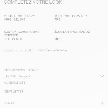
COMPLÉTEZ VOTRE LOOK
VESTE FEMME TIUBAY
TOP FEMME ELUABIRD
175 €
122,50 €
75 €
SOUTIEN-GORGE FEMME
JOGGING FEMME BAILOW
YPAWOOD
35 €
24,50 €
90 €
Accueil
L'outlet AMV
T-shirt femme Vibtown
PAYS/RÉGIONS :
FRANCE
LANGUE :
ACCESSIBILITÉ
NEWSLETTER
JOIN US