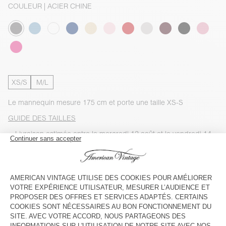
COULEUR
| ACIER CHINE
XS/S
M/L
Le mannequin mesure 175 cm et porte une taille XS-S
GUIDE DES TAILLES
Livraison estimée
entre le mercredi 12 août et le vendredi 14
août
AJOUTER AU PANIER
VOIR LA DISPONIBILITE EN MAGASIN
VOIR LE LOOK