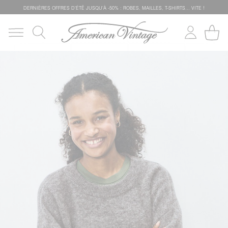
DERNIÈRES OFFRES D'ÉTÊ JUSQU'À -50% : ROBES, MAILLES, T-SHIRTS... VITE !