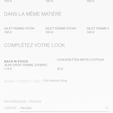
160 €
160 €
160 €
DANS LA MÊME MATIÈRE
GILET FEMME VITOW
GILET FEMME VITOW
GILET FEMME VI
160 €
160 €
160 €
COMPLÉTEZ VOTRE LOOK
CHAUSSETTES MIXTE CLYPSUN
BACK IN STOCK
JEAN DROIT FEMME JOYBIRD
115 €
25 €
Accueil
Femme
Pulls
Pull femme Vitow
PAYS/RÉGIONS :
FRANCE
LANGUE :