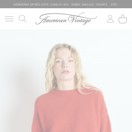
DERNIÈRES OFFRES D'ÉTÊ JUSQU'À -50% : ROBES, MAILLES, T-SHIRTS... VITE !