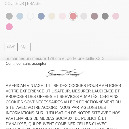
COULEUR
| FRAISE
XS/S
M/L
Le mannequin mesure 178 cm et porte une taille XS-S
GUIDE DES TAILLES
Livraison estimée
entre le mercredi 12 août et le vendredi 14
août
AJOUTER AU PANIER
VOIR LA DISPONIBILITE EN MAGASIN
DESCRIPTION
TAILLE ET COUPE