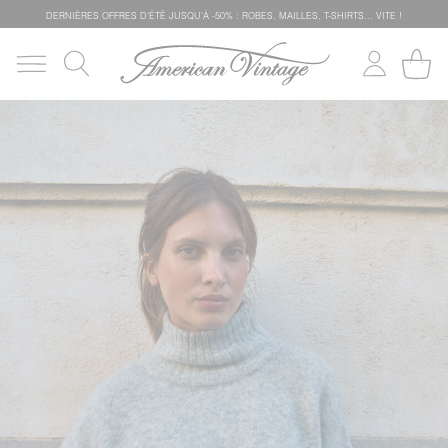
DERNIÈRES OFFRES D'ÉTÊ JUSQU'À -50% : ROBES, MAILLES, T-SHIRTS... VITE !