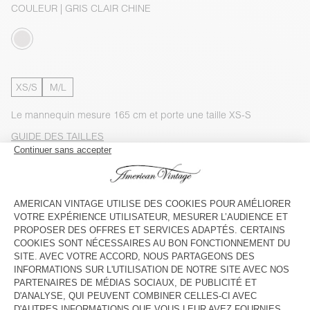
COULEUR
| GRIS CLAIR CHINE
XS/S
M/L
Le mannequin mesure 165 cm et porte une taille XS-S
GUIDE DES TAILLES
Livraison estimée
entre le mercredi 12 août et le vendredi 14
août
AJOUTER AU PANIER
VOIR LA DISPONIBILITE EN MAGASIN
VOIR LE LOOK