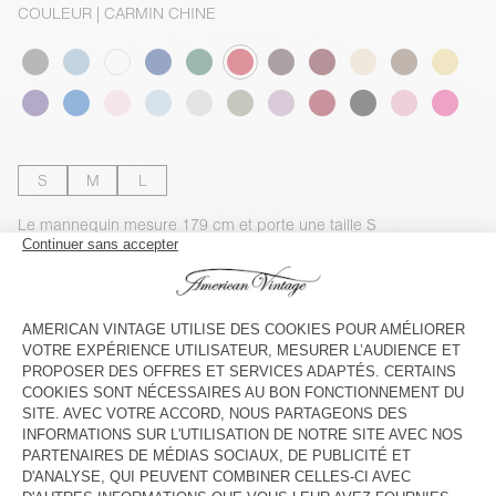
COULEUR
| CARMIN CHINE
S
M
L
Le mannequin mesure 179 cm et porte une taille S
GUIDE DES TAILLES
Livraison estimée
entre le jeudi 13 août et le lundi 17 août
AJOUTER AU PANIER
VOIR LA DISPONIBILITE EN MAGASIN
DESCRIPTION
TAILLE ET COUPE