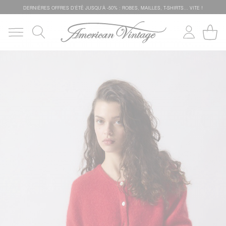
DERNIÈRES OFFRES D'ÉTÊ JUSQU'À -50% : ROBES, MAILLES, T-SHIRTS... VITE !