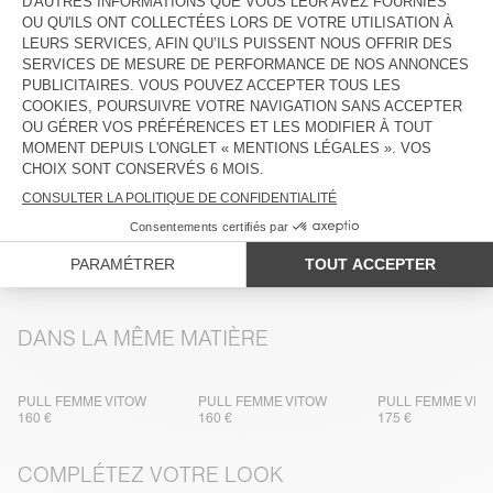
COMPOSITION
ENTRETIEN
TRAÇABILITÉ
LIVRAISON ET RETOURS
PLUS DE COULEURS
GILET FEMME VITOW
GILET FEMME VITOW
GILET FEMME VI
160 €
160 €
160 €
DANS LA MÊME MATIÈRE
PULL FEMME VITOW
PULL FEMME VITOW
PULL FEMME VIT
160 €
160 €
175 €
COMPLÉTEZ VOTRE LOOK