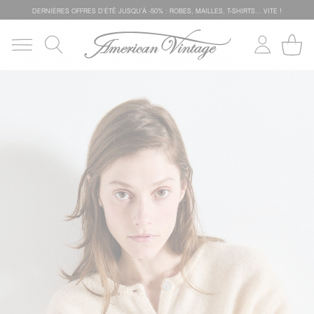
DERNIÈRES OFFRES D'ÉTÊ JUSQU'À -50% : ROBES, MAILLES, T-SHIRTS... VITE !