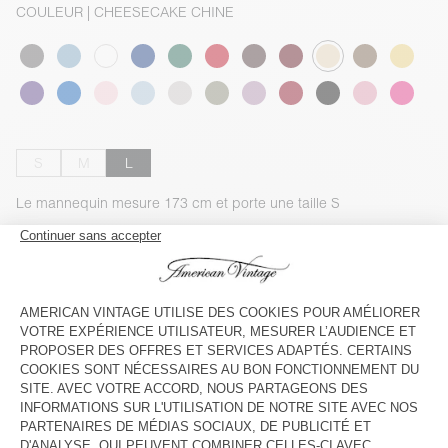
COULEUR
| CHEESECAKE CHINE
S
M
L
Le mannequin mesure 173 cm et porte une taille S
GUIDE DES TAILLES
Livraison estimée
entre le mercredi 12 août et le vendredi 14
août
AJOUTER AU PANIER
VOIR LA DISPONIBILITE EN MAGASIN
VOIR LE LOOK