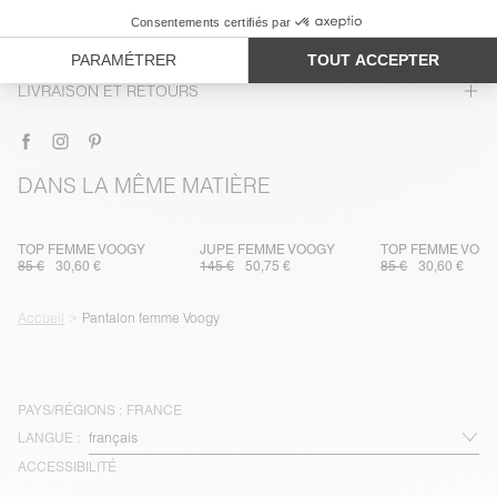
ENTRETIEN
TRAÇABILITÉ
LIVRAISON ET RETOURS
DANS LA MÊME MATIÈRE
TOP FEMME VOOGY
JUPE FEMME VOOGY
TOP FEMME VOO
85 €
30,60 €
145 €
50,75 €
85 €
30,60 €
Accueil
Pantalon femme Voogy
PAYS/RÉGIONS :
FRANCE
LANGUE :
ACCESSIBILITÉ