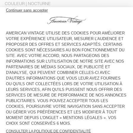
COULEUR
| NOCTURNE
XS
S
M
L
Le mannequin mesure 178 cm et porte une taille S
GUIDE DES TAILLES
Livraison estimée
entre le mercredi 12 août et le vendredi 14
août
AJOUTER AU PANIER
VOIR LA DISPONIBILITE EN MAGASIN
DESCRIPTION
TAILLE ET COUPE
COMPOSITION