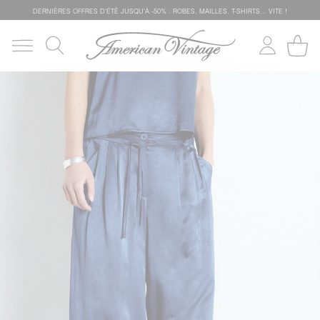
DERNIÈRES OFFRES D'ÉTÊ JUSQU'À -50% : ROBES, MAILLES, T-SHIRTS... VITE !