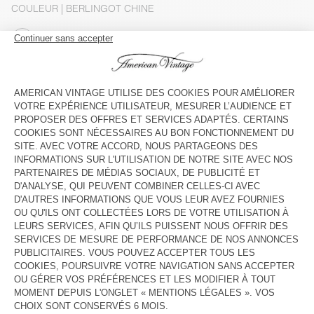
COULEUR
| BERLINGOT CHINE
S
M
L
Le mannequin mesure 173 cm et porte une taille S
GUIDE DES TAILLES
Livraison estimée
entre le mardi 11 août et le jeudi 13 août
AJOUTER AU PANIER
DESCRIPTION
TAILLE ET COUPE
COMPOSITION
ENTRETIEN
TRAÇABILITÉ