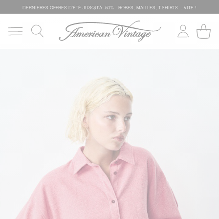
DERNIÈRES OFFRES D'ÉTÊ JUSQU'À -50% : ROBES, MAILLES, T-SHIRTS... VITE !