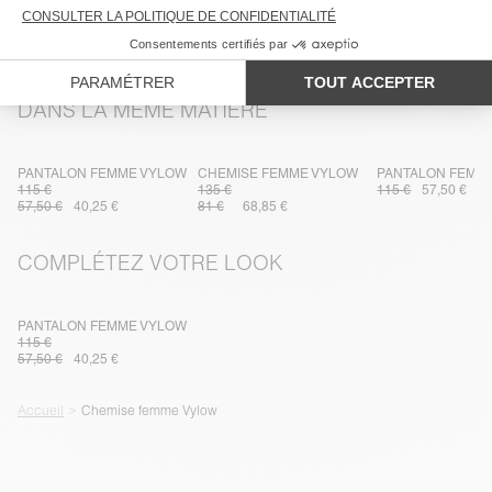
LIVRAISON ET RETOURS
DANS LA MÊME MATIÈRE
PANTALON FEMME VYLOW
CHEMISE FEMME VYLOW
PANTALON FEMM
115 €
135 €
115 €
57,50 €
57,50 €
40,25 €
81 €
68,85 €
COMPLÉTEZ VOTRE LOOK
PANTALON FEMME VYLOW
115 €
57,50 €
40,25 €
Accueil
Chemise femme Vylow