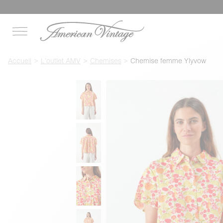
Accueil
L'outlet AMV
Chemises
Chemise femme Ylyvow