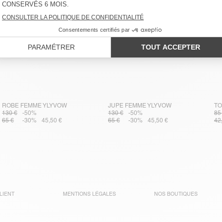
ROBE FEMME YLYVOW
JUPE FEMME YLYVOW
TO
130 €
-50%
130 €
-50%
85
65 €
-30%
45,50 €
65 €
-30%
45,50 €
42
LIENT
MENTIONS LÉGALES
NOS BOUTIQUES