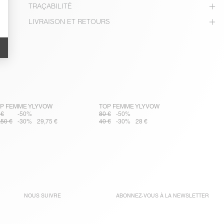
TRAÇABILITÉ
LIVRAISON ET RETOURS
P FEMME YLYVOW
TOP FEMME YLYVOW
 €
-50%
80 €
-50%
,50 €
-30%
29,75 €
40 €
-30%
28 €
NOUS SUIVRE
ABONNEZ-VOUS À LA
NEWSLETTER