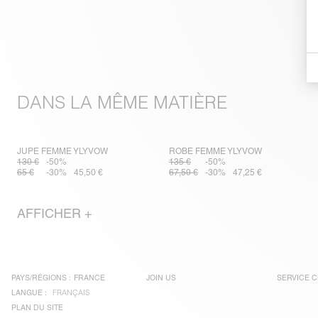
DANS LA MÊME MATIÈRE
JUPE FEMME YLYVOW
ROBE FEMME YLYVOW
130 €
-50%
135 €
-50%
65 €
-30%
45,50 €
67,50 €
-30%
47,25 €
AFFICHER +
PAYS/RÉGIONS :
FRANCE
JOIN US
SERVICE C
LANGUE :
FRANÇAIS
PLAN DU SITE