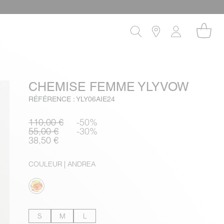
CHEMISE FEMME YLYVOW
RÉFÉRENCE : YLY06AIE24
110,00 €
-50%
55,00 €
-30%
38,50 €
COULEUR
| ANDREA
S
M
L