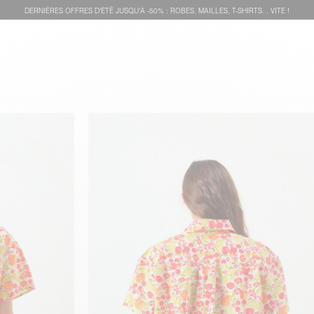
DERNIÈRES OFFRES D'ÉTÊ JUSQU'À -50% : ROBES, MAILLES, T-SHIRTS... VITE !