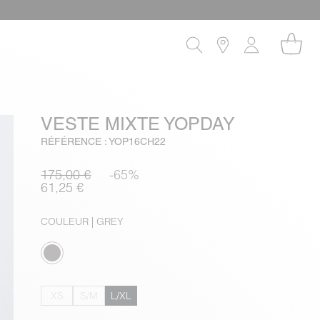
VESTE MIXTE YOPDAY
RÉFÉRENCE : YOP16CH22
175,00 €
-65%
61,25 €
COULEUR
| GREY
XS
S/M
L/XL