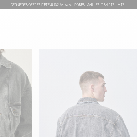
DERNIÈRES OFFRES D'ÉTÊ JUSQU'À -50% : ROBES, MAILLES, T-SHIRTS... VITE !