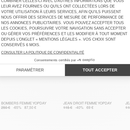
BOMBERS FEMME YOPDAY
JEAN DROIT FEMME YOPDAY
JE
250 €
-65%
87,50 €
115 €
-40%
69 €
11